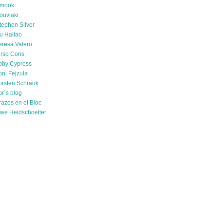
mook
ouvlaki
tephen Silver
u Haitao
eresa Valero
irso Cons
oby Cypress
oni Fejzula
orsten Schrank
or´s blog
razos en el Bloc
we Heidschoetter