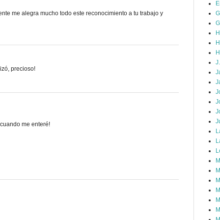
E
nte me alegra mucho todo este reconocimiento a tu trabajo y
G
G
H
H
H
J
izó, precioso!
J
J
J
J
J
J
 cuando me enteré!
L
L
L
M
M
M
M
M
M
M