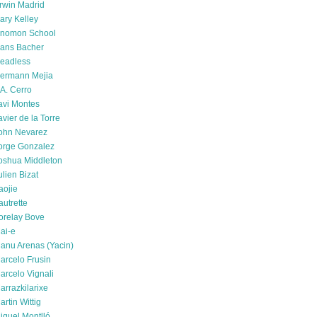
rwin Madrid
ary Kelley
nomon School
ans Bacher
eadless
ermann Mejia
.A. Cerro
avi Montes
avier de la Torre
ohn Nevarez
orge Gonzalez
oshua Middleton
ulien Bizat
aojie
autrette
orelay Bove
ai-e
anu Arenas (Yacin)
arcelo Frusin
arcelo Vignali
arrazkilarixe
artin Wittig
iquel Montlló