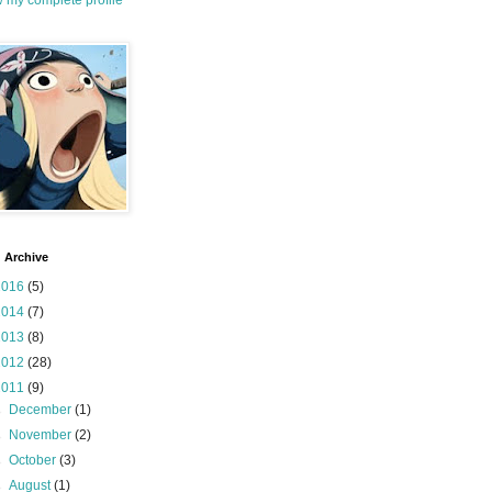
 my complete profile
 Archive
2016
(5)
2014
(7)
2013
(8)
2012
(28)
2011
(9)
►
December
(1)
►
November
(2)
►
October
(3)
►
August
(1)