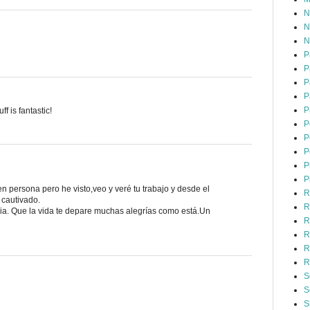
N
N
N
P
P
P
P
P
ff is fantastic!
P
P
P
P
P
n persona pero he visto,veo y veré tu trabajo y desde el
R
 cautivado.
R
ia. Que la vida te depare muchas alegrías como está.Un
R
R
R
R
S
S
S