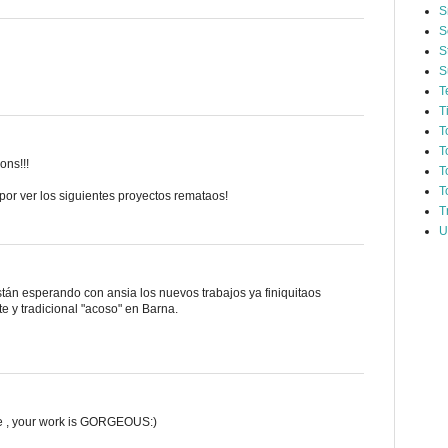
S
S
S
S
T
T
T
T
ons!!!
T
T
or ver los siguientes proyectos remataos!
T
U
están esperando con ansia los nuevos trabajos ya finiquitaos
te y tradicional "acoso" en Barna.
 , your work is GORGEOUS:)