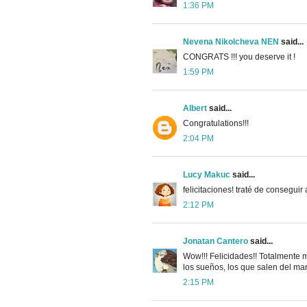
1:36 PM
Nevena Nikolcheva NEN
said...
CONGRATS !!! you deserve it !
1:59 PM
Albert
said...
Congratulations!!!
2:04 PM
Lucy Makuc
said...
felicitaciones! traté de consegui
2:12 PM
Jonatan Cantero
said...
Wow!!! Felicidades!! Totalmente
los sueños, los que salen del mar
2:15 PM