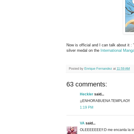
Now is official and I can talk about it :
silver medal on the
International Mang
Posted by
Enrique Fernandez
at
11:59 AM
63 comments:
Heckler
said...
¡¡ENHORABUENA TEMPLAO!!
1:19 PM
VA
said...
OLEEEEEEE!!:D me encanta la im