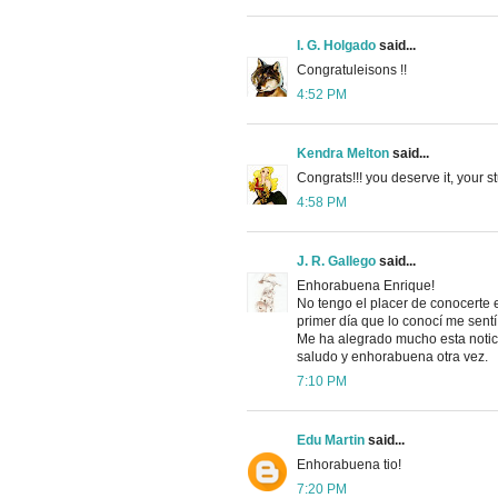
I. G. Holgado
said...
Congratuleisons !!
4:52 PM
Kendra Melton
said...
Congrats!!! you deserve it, your stu
4:58 PM
J. R. Gallego
said...
Enhorabuena Enrique!
No tengo el placer de conocerte e
primer día que lo conocí me sentí
Me ha alegrado mucho esta notic
saludo y enhorabuena otra vez.
7:10 PM
Edu Martin
said...
Enhorabuena tio!
7:20 PM