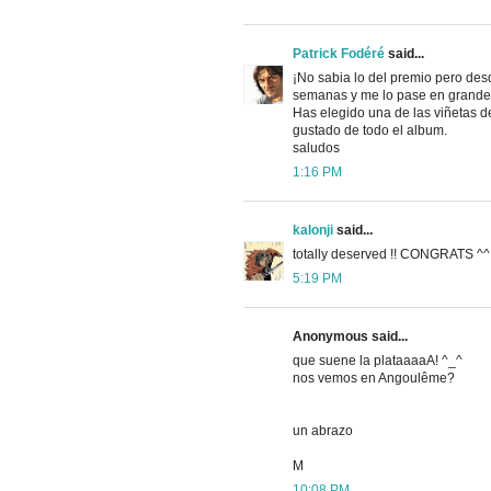
Patrick Fodéré
said...
¡No sabia lo del premio pero de
semanas y me lo pase en grande
Has elegido una de las viñetas d
gustado de todo el album.
saludos
1:16 PM
kalonji
said...
totally deserved !! CONGRATS ^^
5:19 PM
Anonymous said...
que suene la plataaaaA! ^_^
nos vemos en Angoulême?
un abrazo
M
10:08 PM