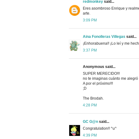
redmonkey
said...
Eres asombroso Enrique y realme
arte.
3:09 PM
Aina Fonolleras Villegas
said...
¡Enhorabuena!! ¡Lo leí y me hech
3:37 PM
Anonymous said...
SUPER MERECIDO!!!
no te imaginas cuánto me alegró
A por el próximo!!!
;D
The Brodah.
4:28 PM
GC G@n
said...
Congratulation!! ^u^
4:39 PM