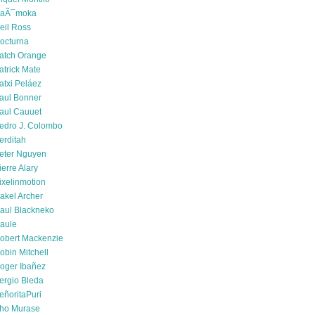
aÃ¯moka
eil Ross
octurna
atch Orange
atrick Mate
atxi Peláez
aul Bonner
aul Cauuet
edro J. Colombo
erditah
eter Nguyen
ierre Alary
ixelinmotion
akel Archer
aul Blackneko
aule
obert Mackenzie
obin Mitchell
oger Ibañez
ergio Bleda
eñoritaPuri
ho Murase