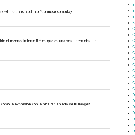
B
B
k will be translated into Japanese someday.
B
B
C
C
C
ido el reconocimiento!!! Y es que es una verdadera obra de
C
C
C
C
C
C
C
C
D
D
o como la expresión con la bica tan abierta de tu imagen!
D
D
D
D
D