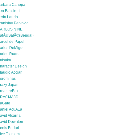
arbara Canepa
en Balistreri
erta Laurín
ranislav Perkovic
ARLOS NINE!!
afÃ©SalÃ©(Bengal)
arcel de Papel
arles DeMiguel
arlos Ruano
atsuka
haracter Design
laudio Acciari
orominas
razy Japan
reatureBox
RACMA3D
aGate
aniel AcuÃ±a
avid Alcarria
avid Downton
enis Bodart
ice Tsutsumi