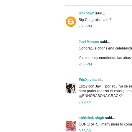
Unknown
said...
Big Congrats mate!!!
7:25 PM
Javi Montes
said...
Congratuleichons end celebreich
Ya me estoy mordiendo las uñas p
9:56 PM
EduXavi
said...
Estoy con Javi... por aquí ya se 
para poder realizar el consiguien
¡¡¡ENHORABONA CRACK!!!
7:19 AM
abhishek singh
said...
CONGRATS:) many more to come
9:53 AM