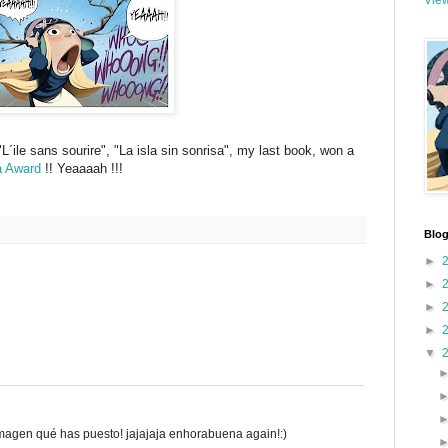
View
 "L´ile sans sourire", "La isla sin sonrisa", my last book, won a
a Award
!! Yeaaaah !!!
Blog
►
►
►
►
▼
agen qué has puesto! jajajaja enhorabuena again!:)