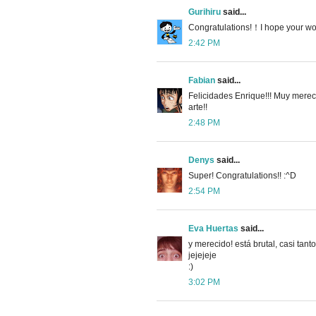
Gurihiru
said...
Congratulations!！I hope your wor
2:42 PM
Fabian
said...
Felicidades Enrique!!! Muy merec
arte!!
2:48 PM
Denys
said...
Super! Congratulations!! :^D
2:54 PM
Eva Huertas
said...
y merecido! está brutal, casi tant
jejejeje
:)
3:02 PM