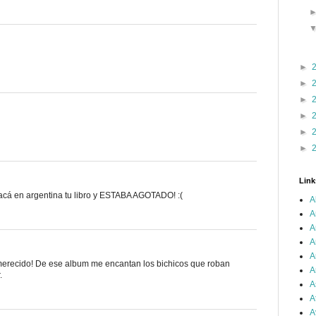
►
►
►
►
►
►
Link
r acá en argentina tu libro y ESTABA AGOTADO! :(
A
A
A
A
A
 merecido! De ese album me encantan los bichicos que roban
A
.
A
A
A