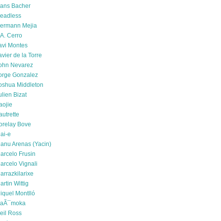
ans Bacher
eadless
ermann Mejia
.A. Cerro
avi Montes
avier de la Torre
ohn Nevarez
orge Gonzalez
oshua Middleton
ulien Bizat
aojie
autrette
orelay Bove
ai-e
anu Arenas (Yacin)
arcelo Frusin
arcelo Vignali
arrazkilarixe
artin Wittig
iquel Montlló
aÃ¯moka
eil Ross