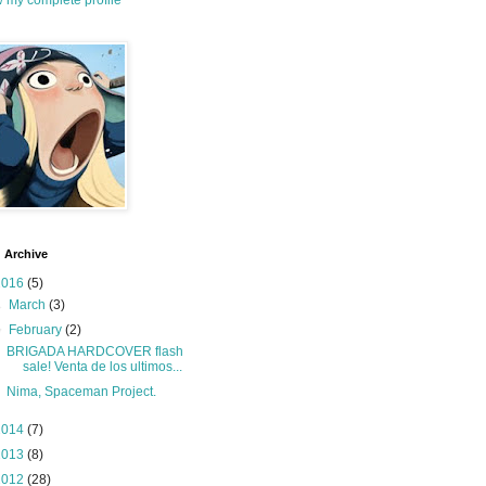
 my complete profile
 Archive
2016
(5)
►
March
(3)
▼
February
(2)
BRIGADA HARDCOVER flash
sale! Venta de los ultimos...
Nima, Spaceman Project.
2014
(7)
2013
(8)
2012
(28)