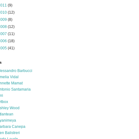
2011
(9)
2010
(12)
2009
(8)
2008
(12)
2007
(11)
2006
(18)
2005
(41)
s
lessandro Barbucci
melia Vidal
nnette Mamat
ntonio Santamaria
rri
rtbox
shley Wood
tlantean
yanimeya
arbara Canepa
en Balistreri