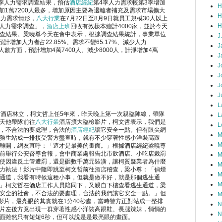
季人力需求調查結果，預估
酒店經紀
第4季人力需求較第3季增加
H
加1萬7200人最多，增加原因主要為退離者補充及需求市場擴大
H
人力需求情形，
八大行業
在7月22日至8月9日就員工規模30人以上
H
次人力需求調查」，
酒店上班
回收有效樣本總計4000家，並於今天
查結果。梁曉尊今天在會中表示，根據調查結果統計，事業單位
J
計增加人力者占22.85%、需求不變65.17%、減少人力
J
求人數方面，預計增加4萬7400人、減少8000人，計淨增加4萬
J
J
J
J
J
L
作
酒店林立，柯文哲上任5年來，昨天晚上第一次親臨陣線，帶隊
L
天他帶隊前往
八大行業
酒店擴大臨檢影片，柯文哲表示，我們是
L
，不合法的要處理，合法的
酒店經紀
讓它安全一點。但有眼尖網
M
務生站成一排接受警方盤查時，就有不少穿著性感小洋裝高跟
M
離開，網友直呼：「這才是最美的畫面。」根據酒店經紀梁曉尊
前舉行公安督導會報，會中商業處報告北市飲酒店、小吃店裁罰
M
使因違反土管遭罰，還是砸數千萬元裝潢，讓柯質疑業者為什麼
M
力執法！影片中隨即跳至柯文哲前往酒店稽查，梁小尊：「偵煙
M
通道，我看有時候這種小事，但就是做不好，就是那個逃生通
M
」柯文哲在酒店工作人員陪同下，又親自下樓查看逃生通道，梁
安全的社會，不合法的要處理，合法的我們讓它安全一點。」但
M
的影片，最亮眼的其實就在1分40秒處，當時警方正對站成一整排
N
片左後方竟出現一群穿著性感小洋裝高跟鞋、長腿辣妹，悄悄的
N
面雖然只有短短6秒，但可以說是是最亮眼的畫面。