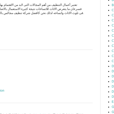
B
تعتبر أعمال التنظيف من أهم المجالات التى لابد من الاهتمام ب
B
فسرعان ما يتعرض الاثاث للاتساخات نتيجة كثيرة الاستعمال بالاضافه
C
فى تلوث الاثاث واتساخه لذلك نحن كافضل شركة تنظيف مجالس بالرياض نعتمد على أدوات مميزة وحديثة.
C
C
C
C
C
C
C
C
C
C
D
D
D
D
D
sion
D
D
E
G
G