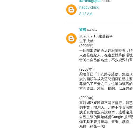
karthikgupta
said...
happy chick
8:12 AM
梁爵
said...
2020.02.13 維基百科
生平成就
(2005年):
一個剛出道的酒店經紀梁曉尊，時
人都是經紀人，在這麼競爭的環境
會闖出自己的名堂，不少資深前輩
(2007年):
梁曉尊已「十八路令諸侯」集結1
旗的領頭羊成為這間酒店駐點主要
尊就佔了三分之二，也幫助該店的
方面資源、才華、構想、以及強烈
(2009年):
當時網路媒體還不是很盛行，智慧
銷事業」開創人。此時不少資深前
缺乏真實性沒有說服力，這番遠見
自己主張的開始經營Google 搜
備工具不管是搜尋、查詢、求證、等
為排行榜第一名!