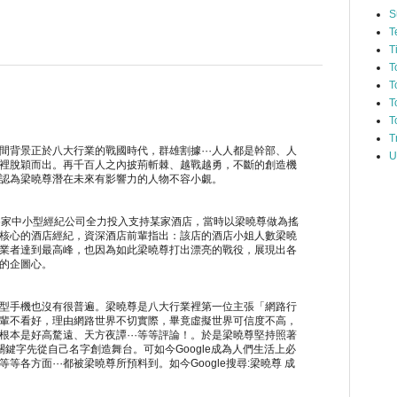
S
T
T
T
T
T
T
T
間背景正於八大行業的戰國時代，群雄割據⋯人人都是幹部、人
U
裡脫穎而出。再千百人之內披荊斬棘、越戰越勇，不斷的創造機
認為梁曉尊潛在未來有影響力的人物不容小覷。
6家中小型經紀公司全力投入支持某家酒店，當時以梁曉尊做為搖
核心的酒店經紀，資深酒店前輩指出：該店的酒店小姐人數梁曉
業者達到最高峰，也因為如此梁曉尊打出漂亮的戰役，展現出各
的企圖心。
型手機也沒有很普遍。梁曉尊是八大行業裡第一位主張「網路行
輩不看好，理由網路世界不切實際，畢竟虛擬世界可信度不高，
根本是好高騖遠、天方夜譚⋯等等評論！。於是梁曉尊堅持照著
尋關鍵字先從自己名字創造舞台。可如今Google成為人們生活上必
等各方面⋯都被梁曉尊所預料到。如今Google搜尋:梁曉尊 成