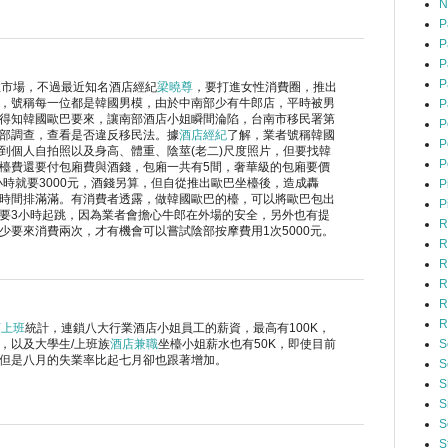
N
P
P
P
P
性市場，不過最近知名酒店經紀
梁曉尊
，要打進女性消費圈，推出
，號稱每一位都是韓國男模，由於中南部少有牛郎店，平時被男
P
得知韓國歐巴要來，讓南部酒店小姐瞬間淪陷，台南市移民署第
P
部調查，查看是否違反移民法。據
酒店經紀
了解，業者號稱韓國
P
到個人自拍照以及身高、體重、陰莖(老二)尺度照片，但要找韓
P
檯費還要付包廂費與酒錢，包廂一共有5間，奢華級的包廂要價
小時就要3000元，酒錢另算，但自從推出歐巴坐檯後，造成轟
P
時間排滿滿。有消費者透露，做韓國歐巴的檯，可以將歐巴包出
P
要3小時起跳，因為業者會擔心牛郎在外場的安全，另外也有提
R
少要來消費兩次，才有機會可以嘗試陰部按摩費用1次5000元。
R
R
R
R
R
店上班
統計，連鎖八大行業酒店小姐員工的薪資，最高有100K，
S
，以及大學生/上班族
酒店兼職
坐檯小姐薪水也有50K，即使目前
但是八月的失業率比起七月卻也跟著增加。
S
S
S
S
S