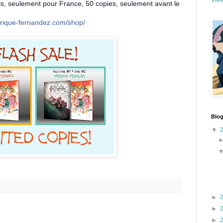
View
is, seulement pour France, 50 copies, seulement avant le
nrique-fernandez.com/shop/
Blog
▼
►
►
►