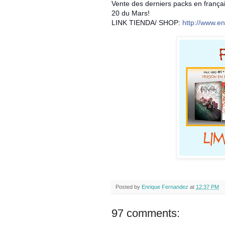
Vente des derniers packs en frança
20 du Mars!
LINK TIENDA/ SHOP:
http://www.e
Posted by
Enrique Fernandez
at
12:37 PM
97 comments: