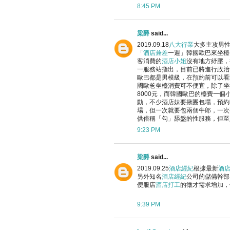
8:45 PM
梁爵
said...
2019.09.18
八大行業
大多主攻男
「
酒店兼差
一週」韓國歐巴來坐檯
客消費的
酒店小姐
沒有地方紓壓，
一服務站指出，目前已將進行政治
歐巴都是男模級，在預約前可以看
國歐爸坐檯消費可不便宜，除了坐
8000元，而韓國歐巴的檯費一個
動，不少酒店妹要揪團包場，預約
場，但一次就要包兩個牛郎，一次
供俗稱「勾」舔盤的性服務，但至
9:23 PM
梁爵
said...
2019.09.25
酒店經紀
根據最新
酒
另外知名
酒店經紀
公司的儲備幹部
便服店
酒店打工
的徵才需求增加，
9:39 PM