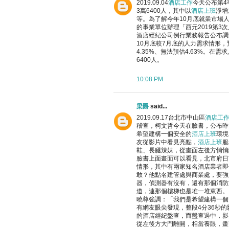
2019.09.04
酒店工作
今天公布第4
3萬6400人，其中以
酒店上班
淨增
等。為了解今年10月底就業市場
的事業單位辦理「西元2019第3
酒店經紀公司例行業務報告公布調
10月底較7月底的人力需求情形，預
4.35%、無法預估4.63%。在需
6400人。
10:08 PM
梁爵
said...
2019.09.17台北市中山區
酒店工
稽查，柯文哲今天在臉書，公布昨
希望建構一個安全的
酒店上班
環境
友從影片中看見亮點，
酒店上班
服
鞋、長腿辣妹，從畫面左後方悄悄
臉書上面畫面可以看見，北市府日
情形，其中有兩家知名酒店業者即
敢？他點名建管處與商業處，要強
器，偵測器有沒有，還有那個消防
道，連那個樓梯也是堆一堆東西。
曉尊強調：「我們是希望建構一個
有網友眼尖發現，整段4分36秒
的酒店經紀盤查，而盤查過中，影
從左後方大門離開，相當養眼，畫