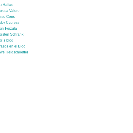
u Haitao
eresa Valero
irso Cons
oby Cypress
oni Fejzula
orsten Schrank
or´s blog
razos en el Bloc
we Heidschoetter