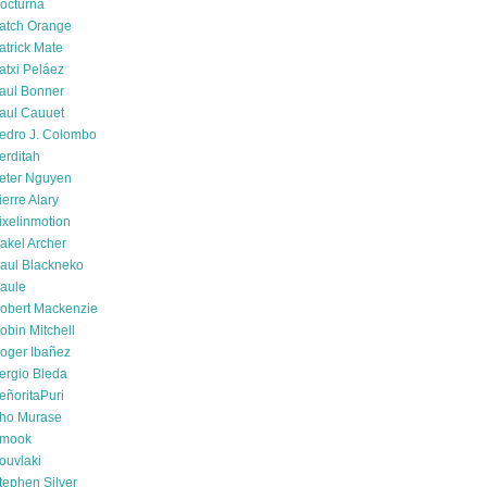
octurna
atch Orange
atrick Mate
atxi Peláez
aul Bonner
aul Cauuet
edro J. Colombo
erditah
eter Nguyen
ierre Alary
ixelinmotion
akel Archer
aul Blackneko
aule
obert Mackenzie
obin Mitchell
oger Ibañez
ergio Bleda
eñoritaPuri
ho Murase
mook
ouvlaki
tephen Silver