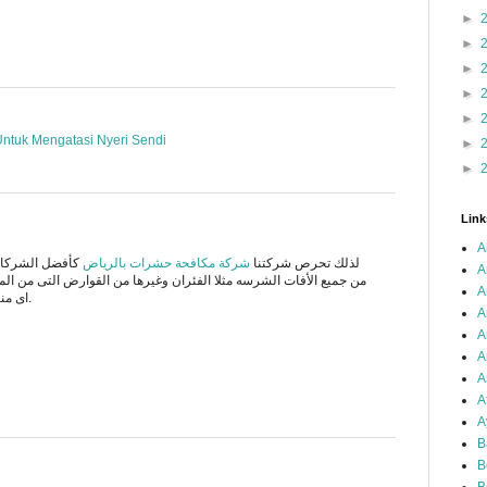
►
►
►
►
►
ntuk Mengatasi Nyeri Sendi
►
►
Link
A
لذلك تحرص شركتنا
شركة مكافحة حشرات بالرياض
كأفضل الشركات
A
من جميع الأفات الشرسه مثلا الفئران وغيرها من القوارض التى من ا
A
اى منزل او قد تسبب بعض الامراض اونقلها.
A
A
A
A
A
A
B
B