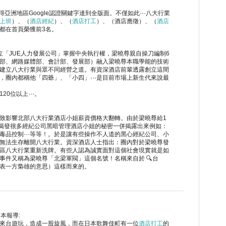
。獲得亞洲地區Google認證關鍵字達到全版面。不僅如此⋯八大行業
上班
）、（
酒店經紀
）、（
酒店打工
）、（酒店應徵）、（
酒店
都在首頁榮獲前3名。
立「JUE人力發展公司」掌握中央執行權，梁曉尊親自操刀編制6
部、網路媒體部、會計部、發展部）融入梁曉尊本職學能的技術
建立八大行業與眾不同經營之道。有資深酒店前輩透露創立這間
，圈內都稱他「四爺」、「小四」⋯是目前市場上新生代來說最
120位以上⋯。
致影響北部八大行業酒店小姐薪資價格大翻轉。由於梁曉尊給1
時揭發很多經紀公司黑暗管理酒店小姐的秘密一併揭露出來例如：
毒品控制⋯等等！。於是讓有些操作不人道的黑心經紀公司、小
無法生存離開八大行業。資深酒店人士指出：圈內對於梁曉尊發
區八大行業重新洗牌。有些人認為誠實面對這個社會現實就是如
事件又稱為梁曉尊「北梁軍閥」這個名號！名稱來自於 🔍台
表一方梟雄的意思）這樣而來的。
本報導:
來台遊玩，造成一股旋風，而在日本歌舞伎町有一位
酒店打工
的