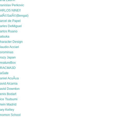
erta Laurín
ranislav Perkovic
ARLOS NINE!!
afÃ©SalÃ©(Bengal)
arcel de Papel
arles DeMiguel
arlos Ruano
atsuka
haracter Design
laudio Acciari
orominas
razy Japan
reatureBox
RACMA3D
aGate
aniel AcuÃ±a
avid Alcarria
avid Downton
enis Bodart
ice Tsutsumi
rwin Madrid
ary Kelley
nomon School