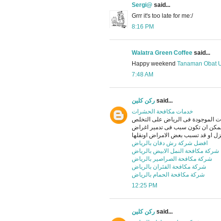
Sergi@
said...
Grrr it's too late for me:/
8:16 PM
Walatra Green Coffee
said...
Happy weekend
Tanaman Obat U
7:48 AM
ركن كلين
said...
خدمات مكافحة الحشرات
 الموجودة فى الرياض على التخلص
لممكن ان تكون سبب فى تدمير اغراض
افضل شركة رش دفان بالرياض
شركة مكافحة النمل الابيض بالرياض
شركة مكافحة الصراصير بالرياض
شركة مكافحة الفئران بالرياض
شركة مكافحة الحمام بالرياض
12:25 PM
ركن كلين
said...