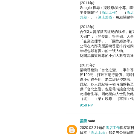
(2011年):
Google 搜尋：梁曉尊/梁小尊
主要關鍵字（
酒店工作
）、（
酒店
兼差
）、（
酒店兼職
）每組關鍵字
(2013年):
合併3大資深酒店經紀的股權，創
大部門：（開發部、管理部、人事
「企業管理學」、「國際經濟學」
公司在內部高層梁曉尊是排行老四
年輕也最有實力的一號人物。
坊間流傳梁曉尊的小姐人數有高達
(2015年):
梁曉尊發動「台北之變」，事件導
節190元，打破市場行情價，同
逼小姐簽合約、老二經紀控制法、
經紀、各人經紀等⋯頓時崩盤甚至
動「台北之變」也是藉時讓台北地
此適者生存。因此圈內人士對於此
（北）⋯（梁）曉尊⋯（軍閥：代
9:58 PM
梁爵
said...
2020.02.21知名
酒店工作
觀察家日
日本「
酒店上班
」知名男公關日前